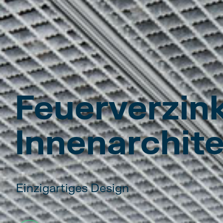
Feuerverzin
Innenarchit
Einzigartiges Design