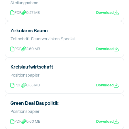
Stellungnahme
PDF
0.27 MB
Download
Zirkuläres Bauen
Zeitschrift Feuerverzinken Special
PDF
2.60 MB
Download
Kreislaufwirtschaft
Positionspapier
PDF
0.55 MB
Download
Green Deal Baupolitik
Positionspapier
PDF
0.60 MB
Download