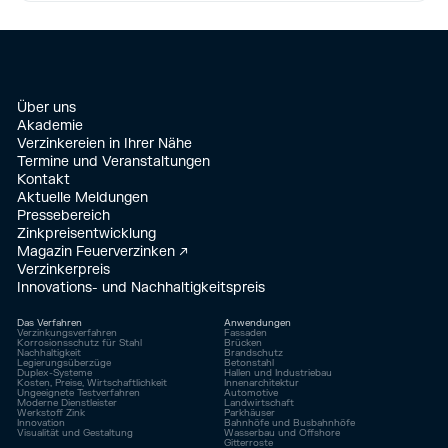
Über uns
Akademie
Verzinkereien in Ihrer Nähe
Termine und Veranstaltungen
Kontakt
Aktuelle Meldungen
Pressebereich
Zinkpreisentwicklung
Magazin Feuerverzinken ↗
Verzinkerpreis
Innovations- und Nachhaltigkeitspreis
Das Verfahren
Anwendungen
Verzinkungsverfahren
Fassaden
Korrosionsschutz für Stahl
Brücken
Nachhaltigkeit
Brandschutz
Legierungsüberzüge
Betonstahl
Duplex-Systeme
Hallen und Industriebau
Kosten, Preise, Wirtschaftlichkeit
Innenarchitektur
Ungeeignete Testverfahren
Automotive
Moderne Dienstleister
Landwirtschaft
Werkstoff Zink
Parkhäuser
Innovation
Bahnhöfe und Busbahnhöfe
Visualität und Gestaltung
Wasserbau und Offshore
Gitterroste