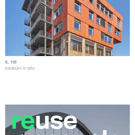
K. 118
baubüro in situ