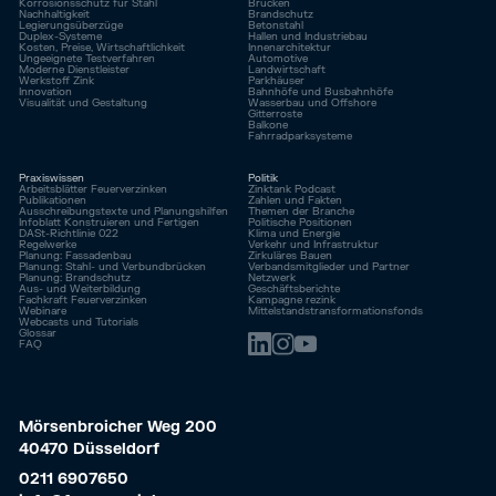
Korrosionsschutz für Stahl
Brücken
Nachhaltigkeit
Brandschutz
Legierungsüberzüge
Betonstahl
Duplex-Systeme
Hallen und Industriebau
Kosten, Preise, Wirtschaftlichkeit
Innenarchitektur
Ungeeignete Testverfahren
Automotive
Moderne Dienstleister
Landwirtschaft
Werkstoff Zink
Parkhäuser
Innovation
Bahnhöfe und Busbahnhöfe
Visualität und Gestaltung
Wasserbau und Offshore
Gitterroste
Balkone
Fahrrad­parksysteme
Praxiswissen
Politik
Arbeitsblätter Feuerverzinken
Zinktank Podcast
Publikationen
Zahlen und Fakten
Ausschreibungstexte und Planungshilfen
Themen der Branche
Infoblatt Konstruieren und Fertigen
Politische Positionen
DASt-Richtlinie 022
Klima und Energie
Regelwerke
Verkehr und Infrastruktur
Planung: Fassadenbau
Zirkuläres Bauen
Planung: Stahl- und Verbundbrücken
Verbandsmitglieder und Partner
Planung: Brandschutz
Netzwerk
Aus- und Weiterbildung
Geschäftsberichte
Fachkraft Feuerverzinken
Kampagne rezink
Webinare
Mittelstandstransformationsfonds
Webcasts und Tutorials
Glossar
FAQ
Mörsenbroicher Weg 200
40470 Düsseldorf
0211 6907650