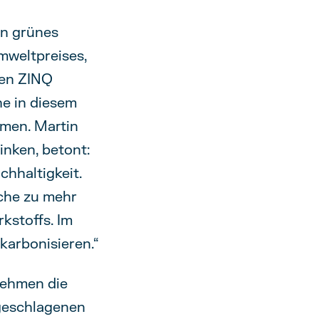
in grünes
mweltpreises,
men ZINQ
he in diesem
men. Martin
nken, betont:
chhaltigkeit.
che zu mehr
rkstoffs. Im
karbonisieren.“
 nehmen die
ngeschlagenen