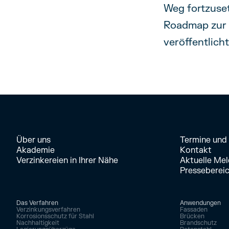
Weg fortzuset
Roadmap zur 
veröffentlicht
Über uns
Termine und
Akademie
Kontakt
Verzinkereien in Ihrer Nähe
Aktuelle Me
Presseberei
Das Verfahren
Anwendungen
Verzinkungsverfahren
Fassaden
Korrosionsschutz für Stahl
Brücken
Nachhaltigkeit
Brandschutz