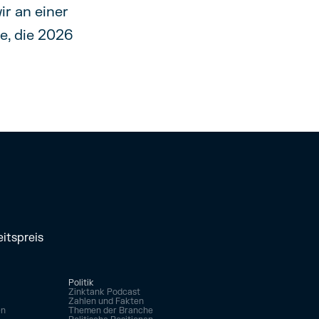
r an einer
e, die 2026
itspreis
Politik
Zinktank Podcast
Zahlen und Fakten
en
Themen der Branche