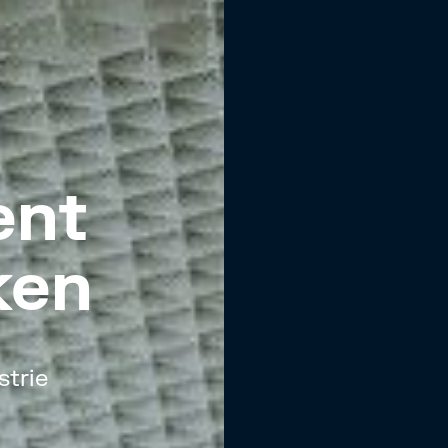
ent
ken
strie