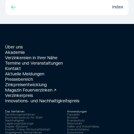
←
Index
Über uns
Akademie
Verzinkereien in Ihrer Nähe
Termine und Veranstaltungen
Kontakt
Aktuelle Meldungen
Pressebereich
Zinkpreisentwicklung
Magazin Feuerverzinken ↗
Verzinkerpreis
Innovations- und Nachhaltigkeitspreis
Das Verfahren
Anwendungen
Verzinkungsverfahren
Fassaden
Korrosionsschutz für Stahl
Brücken
Nachhaltigkeit
Brandschutz
Legierungsüberzüge
Betonstahl
Duplex-Systeme
Hallen und Industriebau
Kosten, Preise, Wirtschaftlichkeit
Innenarchitektur
Ungeeignete Testverfahren
Automotive