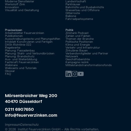
Moderne Dienstleister
Landwirtschaft
Werkstoff Zink
Parkhäuser
Innovation
Bahnhöfe und Busbahnhöfe
Visualität und Gestaltung
Wasserbau und Offshore
Gitterroste
Balkone
Fahrrad­parksysteme
Praxiswissen
Politik
Arbeitsblätter Feuerverzinken
Zinktank Podcast
Publikationen
Zahlen und Fakten
Ausschreibungstexte und Planungshilfen
Themen der Branche
Infoblatt Konstruieren und Fertigen
Politische Positionen
DASt-Richtlinie 022
Klima und Energie
Regelwerke
Verkehr und Infrastruktur
Planung: Fassadenbau
Zirkuläres Bauen
Planung: Stahl- und Verbundbrücken
Verbandsmitglieder und Partner
Planung: Brandschutz
Netzwerk
Aus- und Weiterbildung
Geschäftsberichte
Fachkraft Feuerverzinken
Kampagne rezink
Webinare
Mittelstandstransformationsfonds
Webcasts und Tutorials
Glossar
FAQ
Mörsenbroicher Weg 200
40470 Düsseldorf
0211 6907650
info@feuerverzinken.com
Impressum
Datenschutz
©
2026
Institut Feuerverzinken GmbH – Alle Rechte vorbehalten.