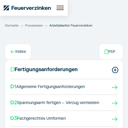
Startseite
—
Praxiswissen
—
Arbeitsblaetter Feuerverzinken
←
Index
PDF
D
Fertigungsanforderungen
→
D1
Allgemeine Fertigungsanforderungen
→
D2
Spannungsarm fertigen – Verzug vermeiden
→
D3
Fachgerechtes Umformen