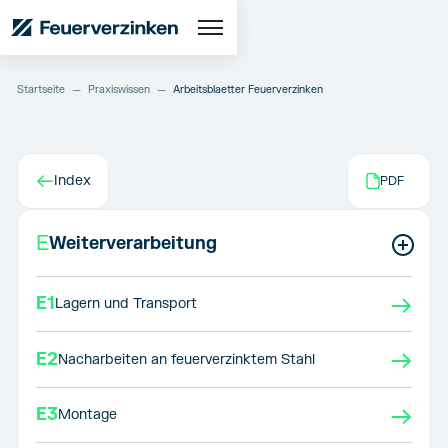
Startseite
—
Praxiswissen
—
Arbeitsblaetter Feuerverzinken
←
Index
PDF
E
Weiterverarbeitung
→
E1
Lagern und Transport
→
E2
Nacharbeiten an feuerverzinktem Stahl
→
E3
Montage