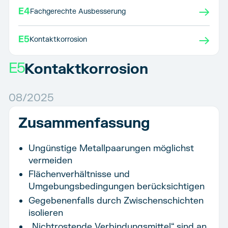
→
E4
Fachgerechte Ausbesserung
→
E5
Kontaktkorrosion
E5
Kontaktkorrosion
08/2025
Zusammenfassung
Ungünstige Metallpaarungen möglichst
vermeiden
Flächenverhältnisse und
Umgebungsbedingungen berücksichtigen
Gegebenenfalls durch Zwischenschichten
isolieren
„Nichtrostende Verbindungsmittel“ sind an