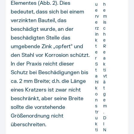
Elementes (Abb. 2). Dies
u
h
e
e
bedeutet, dass sich bei einem
rv
m
verzinkten Bauteil, das
e
is
beschädigt wurde, an der
rz
c
in
h
beschädigten Stelle das
k
e
umgebende Zink „opfert“ und
t
R
e
e
den Stahl vor Korrosion schützt.
r
a
In der Praxis reicht dieser
S
k
t
ti
Schutz bei Beschädigungen bis
a
vt
ca. 2 mm Breite; d.h. die Länge
hl
ä
k
t
eines Kratzers ist zwar nicht
o
g
beschränkt, aber seine Breite
n
e
s
m
sollte die vorstehende
tr
.
Größenordnung nicht
u
D
überschreiten.
k
I
ti
N