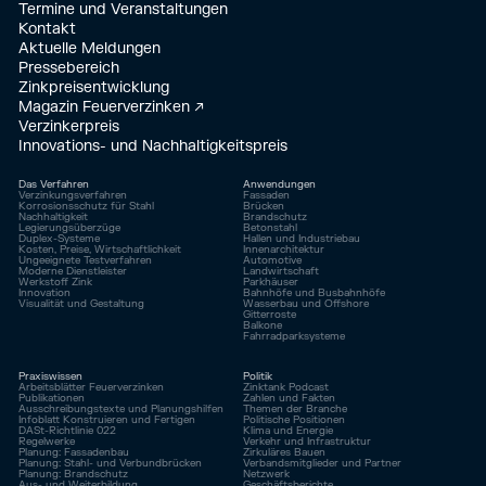
Termine und Veranstaltungen
Kontakt
Aktuelle Meldungen
Pressebereich
Zinkpreisentwicklung
Magazin Feuerverzinken ↗
Verzinkerpreis
Innovations- und Nachhaltigkeitspreis
Das Verfahren
Anwendungen
Verzinkungsverfahren
Fassaden
Korrosionsschutz für Stahl
Brücken
Nachhaltigkeit
Brandschutz
Legierungsüberzüge
Betonstahl
Duplex-Systeme
Hallen und Industriebau
Kosten, Preise, Wirtschaftlichkeit
Innenarchitektur
Ungeeignete Testverfahren
Automotive
Moderne Dienstleister
Landwirtschaft
Werkstoff Zink
Parkhäuser
Innovation
Bahnhöfe und Busbahnhöfe
Visualität und Gestaltung
Wasserbau und Offshore
Gitterroste
Balkone
Fahrrad­parksysteme
Praxiswissen
Politik
Arbeitsblätter Feuerverzinken
Zinktank Podcast
Publikationen
Zahlen und Fakten
Ausschreibungstexte und Planungshilfen
Themen der Branche
Infoblatt Konstruieren und Fertigen
Politische Positionen
DASt-Richtlinie 022
Klima und Energie
Regelwerke
Verkehr und Infrastruktur
Planung: Fassadenbau
Zirkuläres Bauen
Planung: Stahl- und Verbundbrücken
Verbandsmitglieder und Partner
Planung: Brandschutz
Netzwerk
Aus- und Weiterbildung
Geschäftsberichte