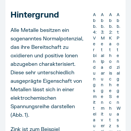
Hintergrund
A
A
A
A
b
b
b
b
b.
b.
b.
b.
Alle Metalle besitzen ein
4:
3:
2:
1:
sogenanntes Normalpotenzial,
V
M
K
P
e
e
a
o
das ihre Bereitschaft zu
r
t
t
t
oxidieren und positive Ionen
bi
al
h
e
n
lp
o
n
abzugeben charakterisiert.
d
a
d
zi
Diese sehr unterschiedlich
u
ar
is
al
n
u
c
g
ausgeprägte Eigenschaft von
g
n
h
e
Metallen lässt sich in einer
s
g
e
g
m
e
S
e
elektrochemischen
it
n
c
n
Spannungsreihe darstellen
t
m
h
W
(Abb. 1).
el
it
u
a
a
v
t
s
u
er
z
s
Zink ist zum Beispiel