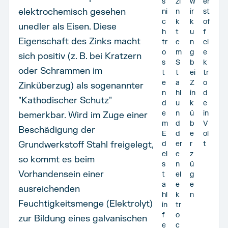
s
zi
w
er
elektrochemisch gesehen
ni
n
ir
st
c
k
k
of
unedler als Eisen. Diese
h
t
u
f
Eigenschaft des Zinks macht
tr
e
n
el
o
m
g
e
sich positiv (z. B. bei Kratzern
s
S
b
k
oder Schrammen im
t
t
ei
tr
e
a
Z
o
Zinküberzug) als sogenannter
n
hl
in
d
"Kathodischer Schutz"
d
u
k
e
e
n
ü
in
bemerkbar. Wird im Zuge einer
m
d
b
V
Beschädigung der
E
d
e
ol
Grundwerkstoff Stahl freigelegt,
d
er
r
t
el
e
z
so kommt es beim
s
n
ü
Vorhandensein einer
t
el
g
a
e
e
ausreichenden
hl
k
n
Feuchtigkeitsmenge (Elektrolyt)
in
tr
f
o
zur Bildung eines galvanischen
e
c