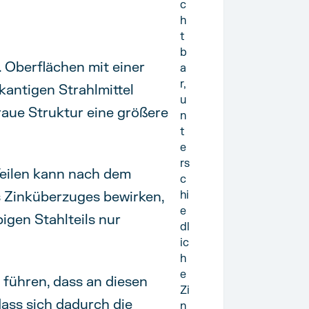
c
h
t
b
. Oberflächen mit einer
a
r,
fkantigen Strahlmittel
u
 raue Struktur eine größere
n
t
e
rs
Teilen kann nach dem
c
hi
s Zinküberzuges bewirken,
e
bigen Stahlteils nur
dl
ic
h
e
 führen, dass an diesen
Zi
dass sich dadurch die
n