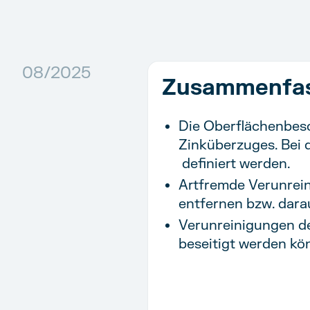
08/2025
Zusammenfas
Die Oberflächenbesch
Zinküberzuges. Bei 
definiert werden.
Artfremde Verunreini
entfernen bzw. dara
Verunreinigungen der
beseitigt werden kö