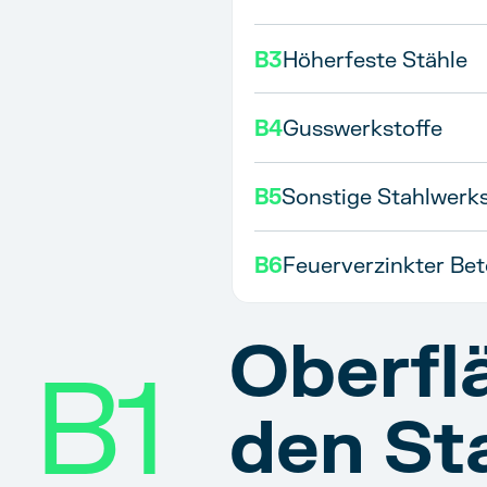
B3
Höherfeste Stähle
B4
Gusswerkstoffe
B5
Sonstige Stahlwerks
B6
Feuerverzinkter Bet
Oberfl
B1
den St