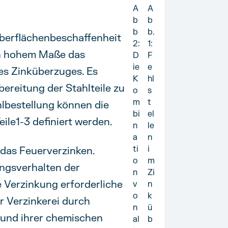
A
A
b
b
b
b.
berflächenbeschaffenheit
2:
1:
 in hohem Maße das
D
F
ie
e
des Zinküberzuges. Es
K
hl
ereitung der Stahlteile zu
o
s
m
t
hlbestellung können die
bi
el
le1-3 definiert werden.
n
le
a
n
ti
i
 das Feuerverzinken.
o
m
ngsverhalten der
n
Zi
 Verzinkung erforderliche
v
n
o
k
 Verzinkerei durch
n
ü
grund ihrer chemischen
al
b