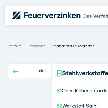
Das Verfa
Startseite
—
Praxiswissen
—
Arbeitsblaetter Feuerverzinken
←
B
Index
Stahlwerkstoff
B1
Oberflächenanforde
B2
Werkstoff Stahl