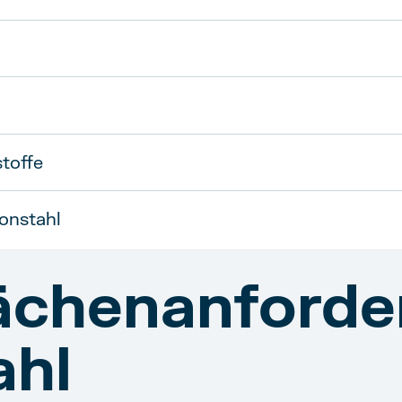
toffe
onstahl
ächenanforde
ahl