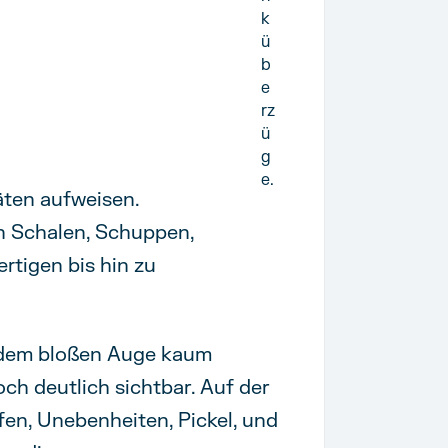
k
ü
b
e
rz
ü
g
e.
äten aufweisen.
n Schalen, Schuppen,
rtigen bis hin zu
t dem bloßen Auge kaum
 deutlich sichtbar. Auf der
fen, Unebenheiten, Pickel, und