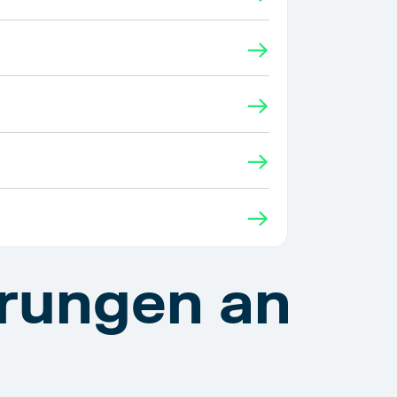
→
→
→
→
rungen an