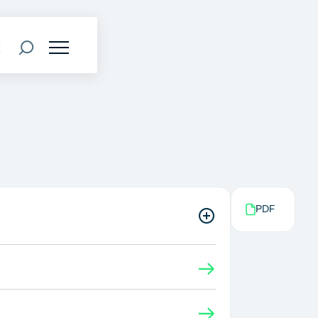
k
PDF
→
→